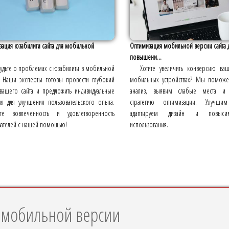
ация юзабилити сайта для мобильной
Оптимизация мобильной версии сайта 
повышени...
удьте о проблемах с юзабилити в мобильной
Хотите увеличить конверсию ваш
! Наши эксперты готовы провести глубокий
мобильных устройствах? Мы помож
 вашего сайта и предложить индивидуальные
анализ, выявим слабые места и 
я для улучшения пользовательского опыта.
стратегию оптимизации. Улучшим
ьте вовлеченность и удовлетворенность
адаптируем дизайн и повыси
вателей с нашей помощью!
использования.
в мобильной версии