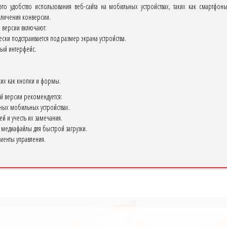
то удобство использования веб-сайта на мобильных устройствах, таких как смартфо
еличения конверсии.
 версии включают:
ски подстраивается под размер экрана устройства.
ный интерфейс.
ких как кнопки и формы.
й версии рекомендуется:
чных мобильных устройствах.
ей и учесть их замечания.
медиафайлы для быстрой загрузки.
менты управления.