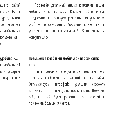
ашего сайта?
Проведём детальный анализ юзабилити вашей
версии. Наши
мобильной версии сайта. Выявим слабые места,
сурса, выявят
предложим и реализуем решения для улучшения
 решения для
удобства использования. Увеличим конверсию и
 на мобильных
удовлетворенность пользователей. Запишитесь на
пользования -
консультацию!
е.
добство и...
Повышение юзабилити мобильной версии сайта:
ии мобильной
про...
лити, ускорим
Наша команда специалистов поможет вам
йн под разные
повысить юзабилити мобильной версии сайта.
Оптимизируем интерфейс, улучшим скорость
загрузки и обеспечим адаптивность дизайна. Получите
сайт, который будет радовать пользователей и
приносить больше клиентов.