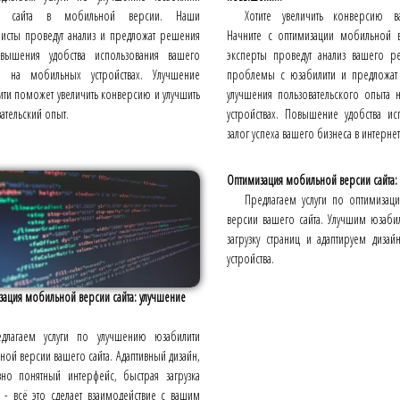
о сайта в мобильной версии. Наши
Хотите увеличить конверсию в
листы проведут анализ и предложат решения
Начните с оптимизации мобильной 
вышения удобства использования вашего
эксперты проведут анализ вашего ре
а на мобильных устройствах. Улучшение
проблемы с юзабилити и предложат
ти поможет увеличить конверсию и улучшить
улучшения пользовательского опыта
ательский опыт.
устройствах. Повышение удобства ис
залог успеха вашего бизнеса в интернет
Оптимизация мобильной версии сайта: у
Предлагаем услуги по оптимизац
версии вашего сайта. Улучшим юзаби
загрузку страниц и адаптируем диза
устройства.
ация мобильной версии сайта: улучшение
длагаем услуги по улучшению юзабилити
ой версии вашего сайта. Адаптивный дизайн,
ивно понятный интерфейс, быстрая загрузка
 - всё это сделает взаимодействие с вашим