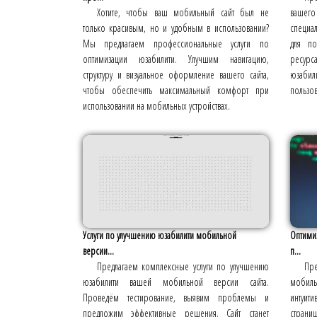
Хотите, чтобы ваш мобильный сайт был не
вашег
только красивым, но и удобным в использовании?
специа
Мы предлагаем профессиональные услуги по
для по
оптимизации юзабилити. Улучшим навигацию,
ресурс
структуру и визуальное оформление вашего сайта,
юзабили
чтобы обеспечить максимальный комфорт при
пользов
использовании на мобильных устройствах.
Услуги по улучшению юзабилити мобильной
Оптимиз
версии...
п...
Предлагаем комплексные услуги по улучшению
Пре
юзабилити вашей мобильной версии сайта.
мобильн
Проведём тестирование, выявим проблемы и
интуит
предложим эффективные решения. Сайт станет
страниц