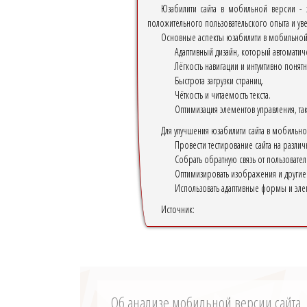
Юзабилити сайта в мобильной версии - э
положительного пользовательского опыта и ув
Основные аспекты юзабилити в мобильной
Адаптивный дизайн, который автоматиче
Лёгкость навигации и интуитивно понят
Быстрота загрузки страниц.
Чёткость и читаемость текста.
Оптимизация элементов управления, та
Для улучшения юзабилити сайта в мобильно
Провести тестирование сайта на разли
Собрать обратную связь от пользовател
Оптимизировать изображения и другие 
Использовать адаптивные формы и эле
Источник:
Об анализе мобильной версии сайта