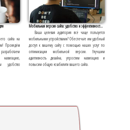
для
Мобильная версия сайта: удобство и эффективност...
Ваша целевая аудитория всё чаще пользуется
его сайта на
мобильными устройствами? Обеспечьте им удобный
ем! Проведём
доступ к вашему сайту с помощью наших услуг по
разработаем
оптимизации мобильной версии. Улучшим
 навигацию,
адаптивность дизайна, упростим навигацию и
м удобство
повысим общую юзабилити вашего сайта.