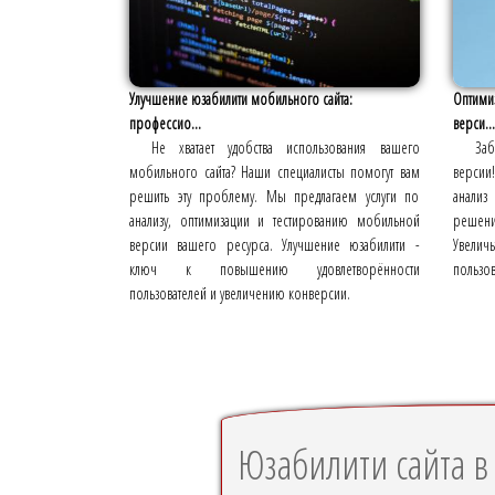
Улучшение юзабилити мобильного сайта:
Оптимиз
профессио...
верси...
Не хватает удобства использования вашего
Заб
мобильного сайта? Наши специалисты помогут вам
версии
решить эту проблему. Мы предлагаем услуги по
анализ
анализу, оптимизации и тестированию мобильной
решени
версии вашего ресурса. Улучшение юзабилити -
Увелич
ключ к повышению удовлетворённости
пользо
пользователей и увеличению конверсии.
Юзабилити сайта 