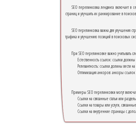
SEO перелинковка лендинга включает в се
страниц и улучшить их ранжирование в поисков
SEO перелинковка важна для улучшения стр
трафика и улучшению позиций в поисковых сис
При SEO перелинковке важно учитывать сл
Естественность ссылок: ссылки должны 
Релевантность: ссылки должны вести на
Оптимизация анкоров: анкоры ссылок 
Примеры SEO перелинковки могут включат
Ссылки на связанные статьи или разделы
Ссылки на товары или услуги, связанные
Ссылки на внутренние страницы с доп