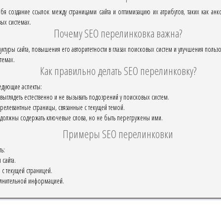
бя создание ссылок между страницами сайта и оптимизацию их атрибутов, таких как анко
ых системах.
Почему SEO перелинковка важна?
уктуры сайта, повышения его авторитетности в глазах поисковых систем и улучшения польз
темах.
Как правильно делать SEO перелинковку?
едующие аспекты:
выглядеть естественно и не вызывать подозрений у поисковых систем.
 релевантные страницы, связанные с текущей темой.
должны содержать ключевые слова, но не быть перегружены ими.
Примеры SEO перелинковки
ь:
 сайта.
 с текущей страницей.
олнительной информацией.