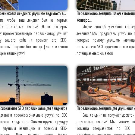
елинковка лендинга: улучшите видимость в...
Перелинковка лендинга: ключ к повы
тите, чтобы ваш лендинг был на первых
конверс...
цах поисковых систем? Наши эксперты
Ищете способ увеличить конв
ут профессиональную перелинковку, улучшат
лендинга? Мы предлагаем услуги по 
уру вашего сайта и повысят его SEO-
которые помогут улучшить навигац
вность. Получите больше трафика и клиентов
повысить его SEO-эффективность и пр
ью наших услуг!
потенциальных клиентов.
сиональная SEO перелинковка для лендингов
Перелинковка лендинга для улучшения е
длагаем профессиональные услуги по SEO
Ваш лендинг не получает достаточ
нковке лендингов. Оптимизируем структуру
поисковых систем? Мы можем п
к, улучшим навигацию и повысим SEO-
команда специалистов по SEO п
тивность. Ваш лендинг станет более
разработает стратегию, которая улуч