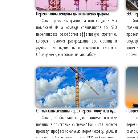
Перелинковка лендинга для повышения трафика
SEO пер
Хотите увеличить трафик на ваш лендинг? Мы
Хо
поможем! Наша команда специалистов по SEO
страни
перелинковке разработает эффективную стратегию,
провед
которая поможет распределить вес страниц и
структ
улучшить их видимость в поисковых системах.
эффекти
Обращайтесь, мы готовы начать работу!
с помощ
Оптимизация лендинга через перелинковку: ваш пу...
Профес
Хотите, чтобы ваш лендинг занимал высокие
Пре
позиции в поисковых системах? Наши специалисты
перели
проведут профессиональную перелинковку, улучшат
ссыло
структуру сайта и повысят его SEO-эффективность.
эффек