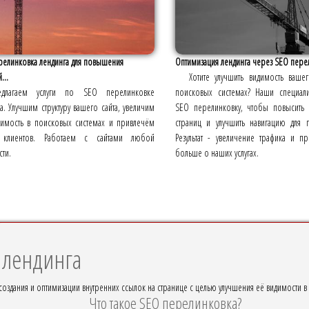
релинковка лендинга для повышения
Оптимизация лендинга через SEO пере
...
Хотите улучшить видимость ваше
едлагаем услуги по SEO перелинковке
поисковых системах? Наши специали
а. Улучшим структуру вашего сайта, увеличим
SEO перелинковку, чтобы повысить 
димость в поисковых системах и привлечём
страниц и улучшить навигацию для п
 клиентов. Работаем с сайтами любой
Результат - увеличение трафика и пр
ти.
больше о наших услугах.
 лендинга
создания и оптимизации внутренних ссылок на странице с целью улучшения её видимости в
Что такое SEO перелинковка?