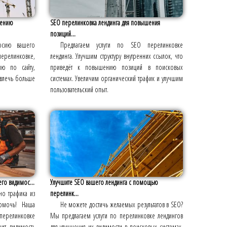
шению
SEO перелинковка лендинга для повышения
позиций...
ерсию вашего
Предлагаем услуги по SEO перелинковке
перелинковке,
лендинга. Улучшим структуру внутренних ссылок, что
ию по сайту,
приведёт к повышению позиций в поисковых
ивлечь больше
системах. Увеличим органический трафик и улучшим
пользовательский опыт.
го видимос...
Улучшите SEO вашего лендинга с помощью
но трафика из
перелинк...
омочь! Наша
Не можете достичь желаемых результатов в SEO?
ерелинковке
Мы предлагаем услуги по перелинковке лендингов
шит видимость
для улучшения их видимости в поисковых системах.