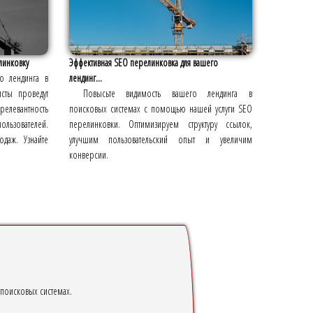
линковку
Эффективная SEO перелинковка для вашего
го лендинга в
лендинг...
сты проведут
Повысьте видимость вашего лендинга в
релевантность
поисковых системах с помощью нашей услуги SEO
ользователей.
перелинковки. Оптимизируем структуру ссылок,
одаж. Узнайте
улучшим пользовательский опыт и увеличим
конверсии.
 поисковых системах.