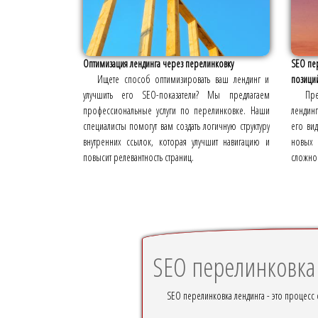
Оптимизация лендинга через перелинковку
SEO пе
Ищете способ оптимизировать ваш лендинг и
позиций
улучшить его SEO-показатели? Мы предлагаем
Пр
профессиональные услуги по перелинковке. Наши
лендинг
специалисты помогут вам создать логичную структуру
его ви
внутренних ссылок, которая улучшит навигацию и
новых
повысит релевантность страниц.
сложнос
SEO перелинковка
SEO перелинковка лендинга - это процесс 