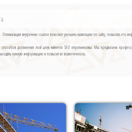
га
. Оптимизация внутренних ссылок поможет улучшить навигацию по сайту, повысить его инф
з способов достижения этой цели является SEO перелинковка. Мы предлагаем професс
 находить нужную информацию и повысит их вовлечённость.