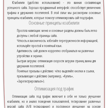
Юзабилити (удобство использования) - это важная составляющая
успешного сайта. Хорошо продуманный интерфейс способствует увеличению
трафика и удержанию посетителей. В этой статье мы рассмотрим основные
принципы юзабилити, которые помогут оптимизировать сайт под трафик.
Основные принципы юзабилити
Простота навигации: меню и основные разделы должны быть легко
доступны с любой страницы сайта.
Чёткость и лаконичность: избегайте перегруженности информацией,
используйте простой и понятный язык.
Адаптивность: сайт должен корректно отображаться на различных
устройствах и экранах.
Быстрая загрузка: оптимизация скорости загрузки страниц важна для
удержания посетителей.
Понятные призывы к действию: чётко выделяйте кнопки и ссылки,
призывающие к действию (например, «Купить»,
«Зарегистрироваться»).
Оптимизация под трафик
Оптимизация сайта под трафик включает в себя не только улучшение
юзабилити, но и анализ поведения пользователей, тестирование различных
версий сайта (A/B тестирование) и постоянное улучшение на основе