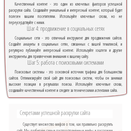
Качественный контент - это один из ключевых факторов успешной
раскрутки сайта. Создавайте уникальный и интересный контент, который будет
полезен вашим посетителям. Используйте ключевые слова, но не
переусердствуйте с ними.
Шаг 4: продвижение в социальных сетях
Социальные сети - это отличный инструмент для продвижения сайтов.
Создайте аккаунты в социальных сетях, связанных с вашей тематикой, и
регулярно публикуйте интересный контент. Используйте хэштеги и другие
инструменты для привлечения внимания к вашему сайту.
Шаг 5: работа с поисковыми системами
Поисковые системы - это основной источник трафика для большинства
сайтов. Оптимизируйте свой сайт для поисковых систем, чтобы он занимал
высокие позиции в результатах поиска. Используйте ключевые слова,
создавайте качественный контент и следите за техническими аспектами сайта.
Секретами успешной раскрутки сайта
Существует множество мифов о том, как правильно раскрутить
сайт. Мы разберём самые распространённые мифы и расскажем