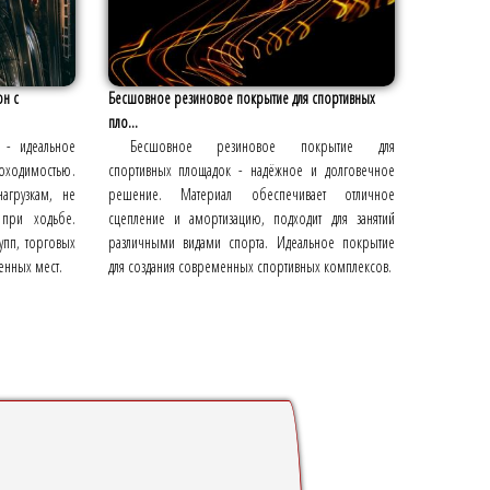
он с
Бесшовное резиновое покрытие для спортивных
пло...
 - идеальное
Бесшовное резиновое покрытие для
ходимостью.
спортивных площадок - надёжное и долговечное
агрузкам, не
решение. Материал обеспечивает отличное
 при ходьбе.
сцепление и амортизацию, подходит для занятий
упп, торговых
различными видами спорта. Идеальное покрытие
енных мест.
для создания современных спортивных комплексов.