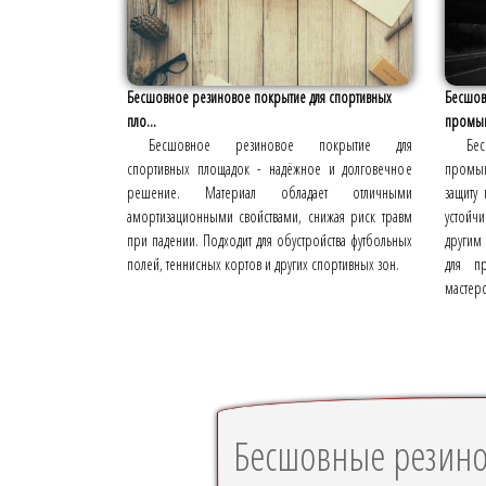
Бесшовное резиновое покрытие для спортивных
Бесшов
пло...
промыш
Бесшовное резиновое покрытие для
Бе
спортивных площадок - надёжное и долговечное
промыш
решение. Материал обладает отличными
защиту
амортизационными свойствами, снижая риск травм
устойч
при падении. Подходит для обустройства футбольных
другим
полей, теннисных кортов и других спортивных зон.
для пр
мастерс
Бесшовные резин