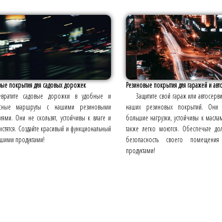
вые покрытия для садовых дорожек
Резиновые покрытия для гаражей и авт
евратите садовые дорожки в удобные и
Защитите свой гараж или автосер
асные маршруты с нашими резиновыми
наших резиновых покрытий. Они 
ями. Они не скользят, устойчивы к влаге и
большие нагрузки, устойчивы к маслам
истятся. Создайте красивый и функциональный
также легко моются. Обеспечьте до
ашими продуктами!
безопасность своего помещени
продуктами!