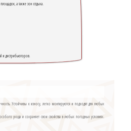
лощадок, а также зон отдыха.
й и дистрибьюторов.
ость. Устойчивы к износу, легко монтируются и подходят для любых
 особого ухода и сохраняет свои свойства в любых погодных условиях.