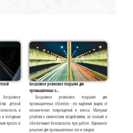
етской
Бесшовное резиновое покрытие для
промышленных о...
ое бесшовное
Бесшовное резиновое покрытие для
ства детской
промышленных объектов - это надёжная защита от
езопасность и
механических повреждений и износа. Материал
су и погодным
устойчив к химическим воздействиям, не скользит и
ания яркого и
обеспечивает безопасность при работе. Идеальное
решение для промышленных зон и складов.