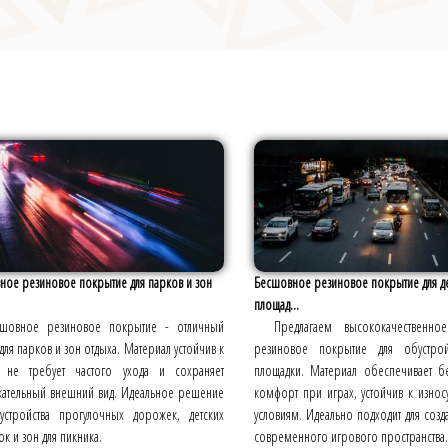
ное резиновое покрытие для парков и зон
Бесшовное резиновое покрытие для д
площад...
сшовное резиновое покрытие - отличный
Предлагаем высококачественн
ля парков и зон отдыха. Материал устойчив к
резиновое покрытие для обустрой
, не требует частого ухода и сохраняет
площадки. Материал обеспечивает б
кательный внешний вид. Идеальное решение
комфорт при играх, устойчив к изно
устройства прогулочных дорожек, детских
условиям. Идеально подходит для созд
к и зон для пикника.
современного игрового пространства.