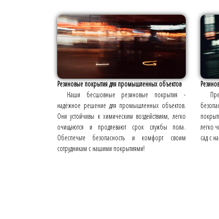
Резиновые покрытия для промышленных объектов
Резино
Наши бесшовные резиновые покрытия -
Пр
надёжное решение для промышленных объектов.
безоп
Они устойчивы к химическим воздействиям, легко
покрыти
очищаются и продлевают срок службы пола.
легко ч
Обеспечьте безопасность и комфорт своим
сад с н
сотрудникам с нашими покрытиями!