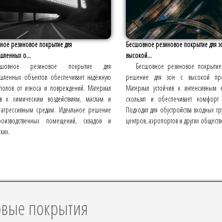
ное резиновое покрытие для
Бесшовное резиновое покрытие для з
ленных о...
высокой...
сшовное резиновое покрытие для
Бесшовное резиновое покрытие
ленных объектов обеспечивает надёжную
решение для зон с высокой про
 полов от износа и повреждений. Материал
Материал устойчив к интенсивным н
ив к химическим воздействиям, маслам и
скользит и обеспечивает комфорт
 агрессивным средам. Идеальное решение
Подходит для обустройства входных гр
оизводственных помещений, складов и
центров, аэропортов и других обществ
ких.
овые покрытия