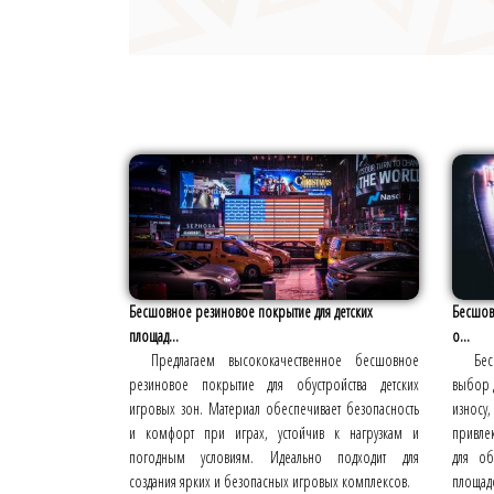
Бесшовное резиновое покрытие для детских
Бесшов
площад...
о...
Предлагаем высококачественное бесшовное
Бе
резиновое покрытие для обустройства детских
выбор д
игровых зон. Материал обеспечивает безопасность
износу
и комфорт при играх, устойчив к нагрузкам и
привле
погодным условиям. Идеально подходит для
для об
создания ярких и безопасных игровых комплексов.
площадо