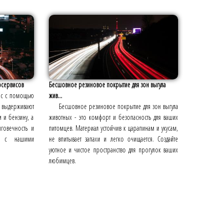
осервисов
Бесшовное резиновое покрытие для зон выгула
вис с помощью
жив...
выдерживают
Бесшовное резиновое покрытие для зон выгула
 и бензину, а
животных - это комфорт и безопасность для ваших
лговечность и
питомцев. Материал устойчив к царапинам и укусам,
я с нашими
не впитывает запахи и легко очищается. Создайте
уютное и чистое пространство для прогулок ваших
любимцев.