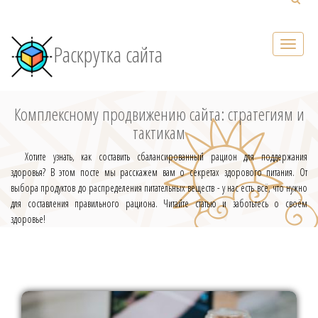
Раскрутка сайта
Комплексному продвижению сайта: стратегиям и
тактикам
Хотите узнать, как составить сбалансированный рацион для поддержания
здоровья? В этом посте мы расскажем вам о секретах здорового питания. От
выбора продуктов до распределения питательных веществ - у нас есть всё, что нужно
для составления правильного рациона. Читайте статью и заботьтесь о своём
здоровье!