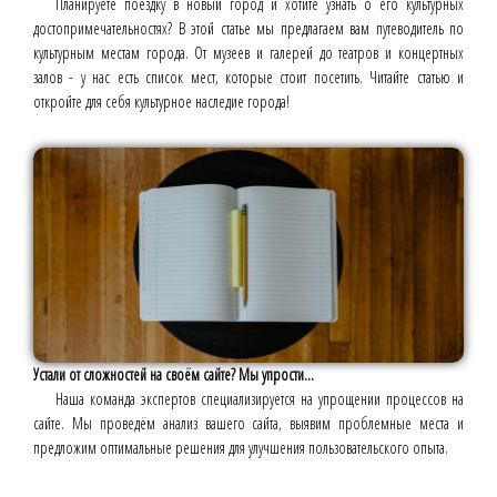
Планируете поездку в новый город и хотите узнать о его культурных
достопримечательностях? В этой статье мы предлагаем вам путеводитель по
культурным местам города. От музеев и галерей до театров и концертных
залов - у нас есть список мест, которые стоит посетить. Читайте статью и
откройте для себя культурное наследие города!
Устали от сложностей на своём сайте? Мы упрости...
Наша команда экспертов специализируется на упрощении процессов на
сайте. Мы проведём анализ вашего сайта, выявим проблемные места и
предложим оптимальные решения для улучшения пользовательского опыта.