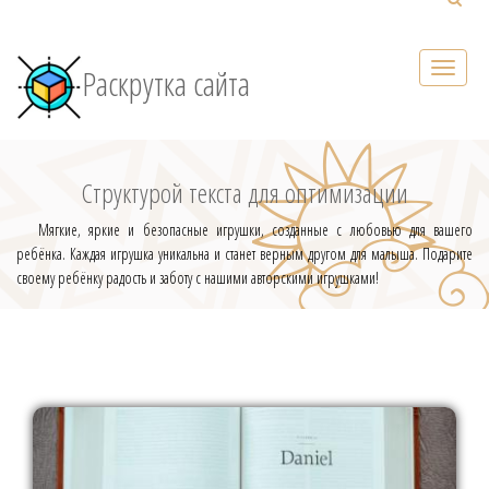
Раскрутка сайта
Структурой текста для оптимизации
Мягкие, яркие и безопасные игрушки, созданные с любовью для вашего
ребёнка. Каждая игрушка уникальна и станет верным другом для малыша. Подарите
своему ребёнку радость и заботу с нашими авторскими игрушками!