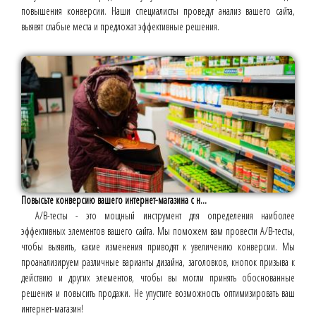
повышения конверсии. Наши специалисты проведут анализ вашего сайта,
выявят слабые места и предложат эффективные решения.
Повысьте конверсию вашего интернет-магазина с н...
A/B-тесты - это мощный инструмент для определения наиболее
эффективных элементов вашего сайта. Мы поможем вам провести A/B-тесты,
чтобы выявить, какие изменения приводят к увеличению конверсии. Мы
проанализируем различные варианты дизайна, заголовков, кнопок призыва к
действию и других элементов, чтобы вы могли принять обоснованные
решения и повысить продажи. Не упустите возможность оптимизировать ваш
интернет-магазин!